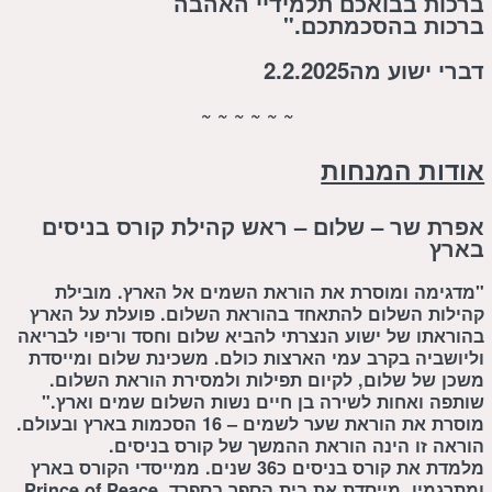
ברכות בבואכם תלמידיי האהבה
ברכות בהסכמתכם."
דברי ישוע מה2.2.2025
~ ~ ~ ~ ~ ~
אודות המנחות
אפרת שר – שלום – ראש קהילת קורס בניסים
בארץ
"מדגימה ומוסרת את הוראת השמים אל הארץ. מובילת
קהילות השלום להתאחד בהוראת השלום. פועלת על הארץ
בהוראתו של ישוע הנצרתי להביא שלום וחסד וריפוי לבריאה
וליושביה בקרב עמי הארצות כולם. משכינת שלום ומייסדת
משכן של שלום, לקיום תפילות ולמסירת הוראת השלום.
שותפה ואחות לשירה בן חיים נשות השלום שמים וארץ."
מוסרת את הוראת שער לשמים – 16 הסכמות בארץ ובעולם.
הוראה זו הינה הוראת ההמשך של קורס בניסים.
מלמדת את קורס בניסים כ36 שנים. ממייסדי הקורס בארץ
ומתרגמיו. מייסדת את בית הספר בספרד Prince of Peace.