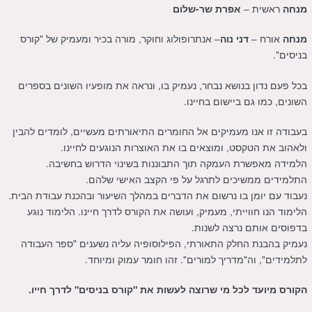
ראשית –
מנחה
אפרת שר-שלום
אורח –
– אנתרופולוג וחוקר, מורה בכיר ומעמיק של "קורס
מנחה
דני נוה
בניסים".
בכל פעם נדון בנושא נבחר, נעמיק בו, ונראה את מופעיו השונים בספרים
השונים, כמו גם ביישום בחיינו.
בעבודה זו אנו מעמיקים אל החומרים התיאורתים מעשיים, לומדים להבין
ולאהוב את הטקסט, ומוצאים בו את האוצרות הנוגעים לחיינו.
הלמידה מאפשרת העמקה תוך התבוננות בשינוי הדרוש בחשיבה.
התלמידים ממשיכים לתרגל על פי הקצב האישי שלהם.
נעבוד עם יומן בו נרשום את הדברים במהלך השיעור ובהכנת עבודת הבית.
הלימוד הנו חווייתי, מעמיק, ועושה את הקורס לדרך חיינו. הלימוד נוגע
בדפוסים אותם נרצה לשנות.
נעמיק בהבנת החלק התאורתי, הפילוסופיה עליה נשענים "ספר העבודה
לתלמידים", וה"מדריך למורים". זהו חומר עמוק ומיוחד.
הקורס מיועד לכל מי שרוצה לעשות את "קורס בניסים" לדרך חייו.