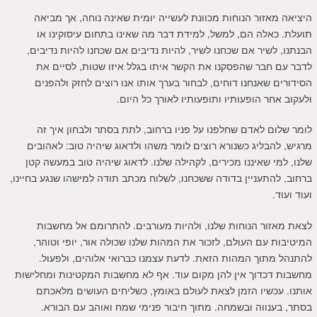
היציאה מאזור הנוחות מכוונת לעשייה יומית שאינה נוחה, אך מביאה
תועלת. כאלה הם, למשל, למידת דבר מה שאינו בתחום עיסוקינו או
הבנתנו, לשיר אם שכחנו לשיר, להיות נדיבים אם שכחנו להיות נדיבים,
לדבר עם חבר שהפסקנו את הקשר איתו בגלל איזו שטות, לסיים את
הסידורים שאנחנו דוחים, לבחור בערך אותו אנו רוצים לחזק ולהפנים
ולעקוב אחר הופעותיו ותופעותיו לאורך כל היום.
לומר שלום לאדם שחלפנו על פניו ברחוב, לתת בסתר ולבחון איך זה
מרגיש, להבליג כשנורא רוצים לומר משהו ולדאוג שיהיה טוב: לאהובים
שלנו, למי שאיננו מכירים, לקהילה שלנו. לדאוג שיהיה טוב במעשה קטן
ברחוב, להתעניין בדודה ששכחנו, לשלוח מכתב תודה למישהו שנגע בחיינו,
ועוד ועוד.
לצאת מאזור הנוחות שלנו, ולהיות מעורבים. להתרומם אל מחשבות
המיטיבות עם העולם, לזכור את המהות שלנו שכולה אור, יופי וטוהר,
להתנהל מתוך המהות הזאת. לדעת עצמנו כברואי אלוהים, ולפעול.
מחשבות דכדוך אין להן מקום עוד. אף לא מחשבות המקטינות ומחלישות
אותנו. עכשיו הזמן לצאת לעולם באומץ, כשליחים העושים מלאכתם
בסתר, בענווה ובשמחה. מתוך חיבור פנימי שמח ואוהב עם הבורא.