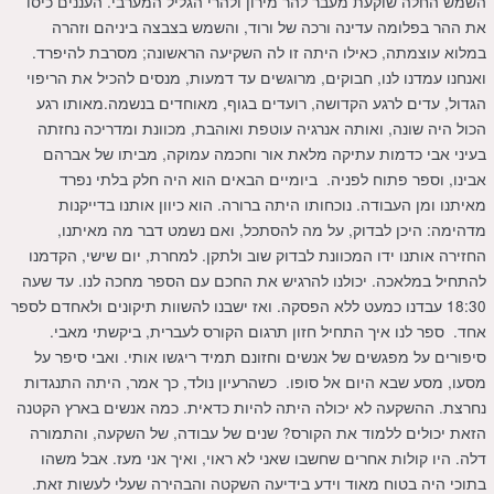
השמש החלה שוקעת מעבר להר מירון ולהרי הגליל המערבי. העננים כיסו
את ההר בפלומה עדינה ורכה של ורוד, והשמש בצבצה ביניהם וזהרה
במלוא עוצמתה, כאילו היתה זו לה השקיעה הראשונה; מסרבת להיפרד.
ואנחנו עמדנו לנו, חבוקים, מרוגשים עד דמעות, מנסים להכיל את הריפוי
הגדול, עדים לרגע הקדושה, רועדים בגוף, מאוחדים בנשמה.מאותו רגע
הכול היה שונה, ואותה אנרגיה עוטפת ואוהבת, מכוונת ומדריכה נחזתה
בעיני אבי כדמות עתיקה מלאת אור וחכמה עמוקה, מביתו של אברהם
אבינו, וספר פתוח לפניה. ביומיים הבאים הוא היה חלק בלתי נפרד
מאיתנו ומן העבודה. נוכחותו היתה ברורה. הוא כיוון אותנו בדייקנות
מדהימה: היכן לבדוק, על מה להסתכל, ואם נשמט דבר מה מאיתנו,
החזירה אותנו ידו המכוונת לבדוק שוב ולתקן. למחרת, יום שישי, הקדמנו
להתחיל במלאכה. יכולנו להרגיש את החכם עם הספר מחכה לנו. עד שעה
18:30 עבדנו כמעט ללא הפסקה. ואז ישבנו להשוות תיקונים ולאחדם לספר
אחד. ספר לנו איך התחיל חזון תרגום הקורס לעברית, ביקשתי מאבי.
סיפורים על מפגשים של אנשים וחזונם תמיד ריגשו אותי. ואבי סיפר על
מסעו, מסע שבא היום אל סופו. כשהרעיון נולד, כך אמר, היתה התנגדות
נחרצת. ההשקעה לא יכולה היתה להיות כדאית. כמה אנשים בארץ הקטנה
הזאת יכולים ללמוד את הקורס? שנים של עבודה, של השקעה, והתמורה
דלה. היו קולות אחרים שחשבו שאני לא ראוי, ואיך אני מעז. אבל משהו
בתוכי היה בטוח מאוד וידע בידיעה השקטה והבהירה שעלי לעשות זאת.