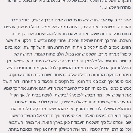
מתרחש עכשיו… "
אחר כך ביקש אבי שזו שהיא מנצר שרה אמנו תברך עכשיו, ורותי בירכה
והודתה. ובשמים באותה עת, היתה חגיגה של ממש. הכול היו שם; אנשים
כמונו מכל הדורות שעשו את המלאכה ובאו לחגוג איתנו. אחר כך ירדה
השבת. אחר כך היתה שתיקה ארוכה. אחוזי קסם ונרגשים, חלקנו את אשר
חווינו, מנסים לאסוף למלים את חוויית הרוח. חווייה של קדושה. "כמו ביום
כיפור" אמרה מירב. השקט שהוא בכול. הלב פתוח לגמרי, תחושה של
קדושה, תחושה של אל-זמן. ורותי סיפרה שהיא לא היתה היא, שיצאנו מן
החלל והזמן הרגיל, שהיינו במימד המשותף לכל המקומות והזמנים. והיא
היתה מנותקת מהזהות הרגילה שלה. במיוחד חשה הכרת תודה עמוקה.
אבי סיפר איך חצב במימד הזמן. כל הקטבים והניגודים התאחדו. דורות של
אנשים כמונו שסיכנו חייהם כדי להעביר את הידע חגגו איתנו. אחר כך שמע
את הקול שואל : מה תבקש לעצמך? "ביקשתי לשבת בבית ה'. אך הקול
התעקש וביקש שתהיה זו משאלה אישית, והוסיף שלכל אחד מאיתנו
תתמלא משאלת לבו. ועוד הוסיף אבי ואמר שאני מתבקשת לכתוב את
הקורות אותנו בימים האלה. אני סיפרתי איך חזרתי אל המועד הראשון
שבו עמדנו על סף השלמת העבודה כאן בארץ הזאת, אך משהו השתבש
וכל עבודתנו ירדה לטמיון. תחושת הכישלון היתה אז קשה וכואבת ביותר.