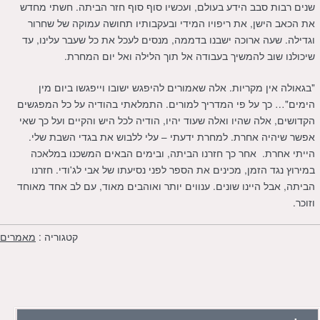
שנים רבות סבב הידע בעולם, ועכשיו סוף סוף חזר הביתה. חשתי מחדש
את הכאב הישן, את ריפויו המידי ובעקבותיו תחושה עמוקה של שחרור
וגדילה. שעה ארוכה ישבנו בדממה, מנסים לעכל את כל שעבר עלינו, עד
שיכולנו שוב להמשיך בעבודה אל תוך הלילה ואל יום המחרת.
"בגאולה אין מקריות. אלה שאמורים להיפגש ישובו וייפגשו ביום מין
הימים"… כך על פי המדריך למורים. התמלאתי בהודיה על כל המפגשים
הקדושים, אלה שהיו ואלה שעוד יהיו, הודיה לכל היש והקיים ועל כך שאי
אפשר שיהיה אחרת. למחרת ידעתי – עלי ללבוש את בגדי השבת שלי.
הייתי אחרת. אחר כך חזרנו הביתה, ובימים הבאים המשכנו במלאכה
במירוץ נגד הזמן, מכינים את הספר לפני נסיעתו של אבי לג'ודי. חזרנו
הביתה, אבל היינו שונים. ענווים יותר ואוהבים מאוד, עם לב אחד מאוחד
וזוכר.
קטגוריה :
מאמרים