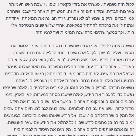
לקול הזה נשמעתי. פגשתי את ג'ודי סקאץ' וויטסון, יושבת ראש העמותה
בארצות-הברית, ומיד זיהינו זה את זה. חמש דקות אחר כך ישבנו ושוחחנו
כמו חברים ותיקים שמעולם לא נפרדו. ג'ודי הביעה את תמיכתה ואהדתה,
ונתנה לי את ברכתה להתחיל במלאכה. אחרי שלוש שנים הצטרפה אלי
רותי, וכך במשך שתים-עזרה שנה תמימות ועד לרגע הזה.
השעה היתה 19:10. אבי הכריז שהשבת נכנסת. החכם עומד לסגור את
הספר, ועלינו להיערך לקבל את השבת. רותי הדליקה את נרות השבת.
עמדנו אוחזים בידינו. אבי נשא תפילה. "בואי כלה, בואי כלה, עטפי אותנו
באורך"… אחר כך בירך עוד, וזכר המלים התערבב עם האור שנכנס פנימה
וערפל את החושים. לא היה ברור מאין דיבר ומהיכן הגיעו המלים. הדברים
הרטיטו את כולנו. האמת נכחה. הזכרות עלתה מן הערפילים. "אנחנו
נושאים תודתנו לצדיקים של כל הזמנים, למורים ולתלמידים, לאלה שחירפו
נפשם כדי להעביר את הידע, לאלה שישבו בסתר במערות, כאן בארץ, בימי
הביניים ובזמנים ובמקומות אחרים. במשך אלפי שנים העבירו את הידע
מדור לדור, ועשו את עבודת האלוהים. ושבו בנים לגבולם. היום אתם שבים
אל המקום שהתחלתם בו". שבנו אל הרגע שאותו נשאנו בזיכרוננו בגעגועים
ימים כה רבים; מחכים לרגע שבו נוכל לחלוק את הידע עם שאר האנושות.
"היום אתם שותפים לרבים אחרים, מקימים את היסודות לבניית בית
המקדש השלישי, העולמי, בלבו של כל אדם. אתם סוגרים מעגל… הריפוי