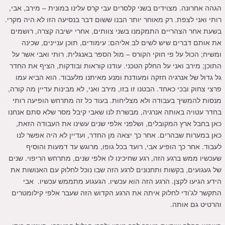
הגהה אחרונה. מצוידים בשני קלסרים עבי קרס עלינו במונית – מירב, אבי,
רותי ואני לצפת. רק מאוחר יותר הבנו ששום דבר בנסיעה הזו לא היה מקרי.
בשעת אחר הצהריים התמקמנו בשני צוותים, אחרי ישיבה קצרה, רושמים
את אותם דברים שיש לשים לב אליהם: עימודים, תוכן עניינים, שכינה
ומשיח; הכול על פי חוקי הקורס – מול הספר באנגלית. רותי ואבי אשר על
התוכן; מירב ואני על החלק הטכני. עודנו קוראות ובודקות, הציף את החדר
גל גדול של אנרגיה חזקה ומעודנת ומנע מאיתנו מלעבוד. הוא הביא עמו
פרצי צחוק ובכי כאחד. הבטנו זו בזו, מירב ואני, לא מבינות עדיין מה קורה,
מנסות להמשיך בעבודה ולא מצליחות. בעוד כל זה מתרחש הופיעה רותי
בחדר עטויה באותה אנרגיה, מבשרת לנו שאבי קיבל מסר שלא סתם אנחנו
כאן בחבל ארץ המקובלים, ושלפני אלפי שנים עשינו את העבודה הזאת,
כאן במערות שבהרים. אחר כך יצאה מן החדר, ועדיין לא היה אפשר לנו
לעבוד. אחר כך הופיע אבי, רועד בכל גופו, מרוגש עד דמעות והוסיף
שעכשיו ממש ברגע הזה, רגע שחיכינו לו אלפי שנים, מתרחש הריפוי. שנים
של געגועים, בקשות ותחנונים לרגע הזה שבו נוכל לחלוק עם האנושות את
הידע הגיעו לקצן. הרגע הזה הוא עכשיו. הגעגוע מתממש עכשיו. אבי
התקשר לג'ודי לחלוק איתה את הרגע הקדוש הזה שעבר אלפי קילומטרים
והרטיט גם אותה.