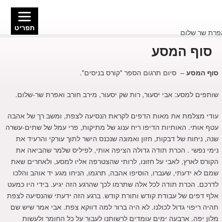
תפריט
סוף המסע
– סיום תרגום הספר "קורס בניסים".
סוף המסע
שותפים למסע: אבי יסעור, רות שק יסעור, מירב חורב ואפרת שר-שלום.
עודי מצלמת את מאות הדפים לקראת הנסיעה לצפת, ומשב רך של אהבה
עטף אותי. האותיות הדיפו ריח ענוג של מתיקות, פרי עמל של שתים-עשרה
שנה, ניחוח של דבקות, חזון ואמונה שנכנס הישר לתוך עורקי והרעיד את
נימי נפשי . הכרת תודה גדולה הציפה אותי, לפיליס שלמר שהביאה את
הקורס לארץ, לאבי על חזונו, לרותי שהצטרפה אליו למסע, ולאחרים שאת
שמם לא ידעתי, שעברו, הוסיפו אהבה, תרגמו, הניחו מגע יד אוהב והלכו
לדרכם. הכרת תודה לכל אלה שתרמו לכך שהרגע הזה יגיע. בידי היו כמעט
אלף דפים של עבודת קודש ותורת קודש. ברגע הזה ידעתי שהנסיעה לצפת
תהיה ריפוי גדול לכולנו. לא היה ברור למה דווקא צפת. אבי אמר שיש שם
מלון יפה. ארבעה ימים עומדים לרשותנו לעבור על כל החומר ולעשות