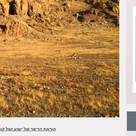
הוראת הריפוי של ישוע ושל
קור