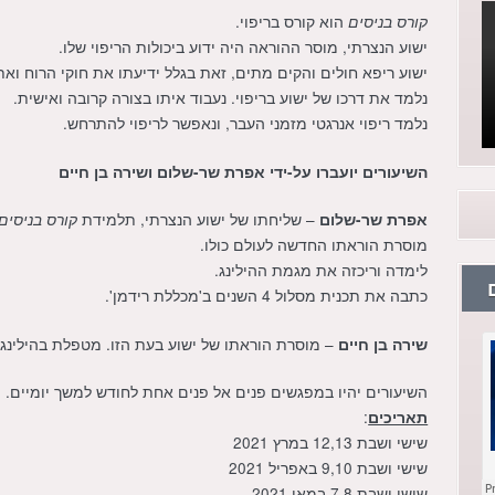
הוא קורס בריפוי.
קורס בניסים
ישוע הנצרתי, מוסר ההוראה היה ידוע ביכולות הריפוי שלו.
ישוע ריפא חולים והקים מתים, זאת בגלל ידיעתו את חוקי הרוח וא
נלמד את דרכו של ישוע בריפוי. נעבוד איתו בצורה קרובה ואישית.
נלמד ריפוי אנרגטי מזמני העבר, ונאפשר לריפוי להתרחש.
השיעורים יועברו על-ידי אפרת שר-שלום ושירה בן חיים
– שליחתו של ישוע הנצרתי, תלמידת
אפרת שר-שלום
קורס בניסים
מוסרת הוראתו החדשה לעולם כולו.
לימדה וריכזה את מגמת ההילינג.
כתבה את תכנית מסלול 4 השנים ב'מכללת רידמן'.
– מוסרת הוראתו של ישוע בעת הזו. מטפלת בהילינג 
שירה בן חיים
השיעורים יהיו במפגשים פנים אל פנים אחת לחודש למשך יומיים.
:
תאריכים
שישי ושבת 12,13 במרץ 2021
שישי ושבת 9,10 באפריל 2021
שישי ושבת 7,8 במאי 2021